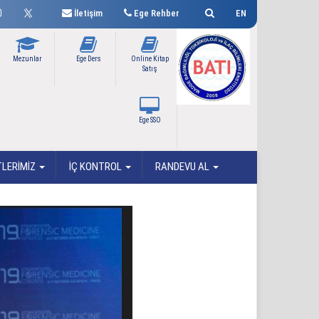
İletişim
Ege Rehber
EN
Mezunlar
Ege Ders
Online Kitap
Satış
Ege SSO
TLERİMİZ
İÇ KONTROL
RANDEVU AL