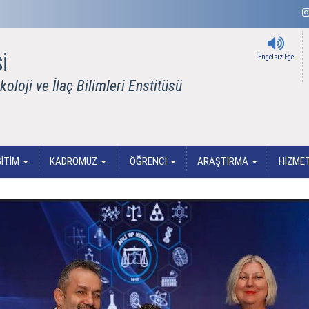
İ
Engelsiz Ege
oloji ve İlaç Bilimleri Enstitüsü
ĞİTİM
KADROMUZ
ÖĞRENCİ
ARAŞTIRMA
HİZME