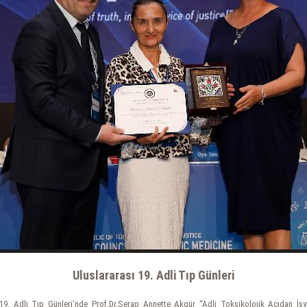
Uluslararası 19. Adli Tıp Günleri
ı 19. Adli Tıp Günleri’nde Prof.Dr.Serap Annette Akgür “Adli Toksikolojik Açıdan İşy